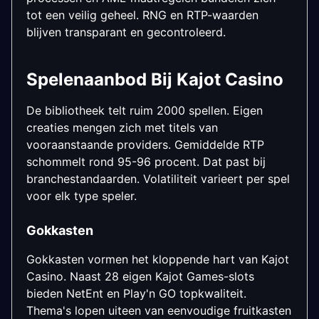
tot een veilig geheel. RNG en RTP-waarden
blijven transparant en gecontroleerd.
Spelenaanbod Bij Kajot Casino
De bibliotheek telt ruim 2000 spellen. Eigen
creaties mengen zich met titels van
vooraanstaande providers. Gemiddelde RTP
schommelt rond 95-96 procent. Dat past bij
branchestandaarden. Volatiliteit varieert per spel
voor elk type speler.
Gokkasten
Gokkasten vormen het kloppende hart van Kajot
Casino. Naast 28 eigen Kajot Games-slots
bieden NetEnt en Play'n GO topkwaliteit.
Thema's lopen uiteen van eenvoudige fruitkasten