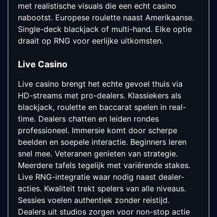
met realistische visuals die een echt casino
nabootst. Europese roulette naast Amerikaanse.
Single-deck blackjack of multi-hand. Elke optie
draait op RNG voor eerlijke uitkomsten.
Live Casino
Live casino brengt het echte gevoel thuis via
HD-streams met pro-dealers. Klassiekers als
blackjack, roulette en baccarat spelen in real-
time. Dealers chatten en leiden rondes
professioneel. Immersie komt door scherpe
beelden en soepele interactie. Beginners leren
snel mee. Veteranen genieten van strategie.
Meerdere tafels tegelijk met variërende stakes.
Live RNG-integratie waar nodig naast dealer-
acties. Kwaliteit trekt spelers van alle niveaus.
Sessies voelen authentiek zonder reistijd.
Dealers uit studios zorgen voor non-stop actie