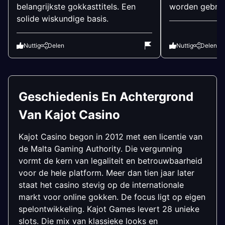
belangrijkste gokkasttitels. Een
worden gebrui
solide wiskundige basis.
Nuttig
Delen
Nuttig
Delen
Geschiedenis En Achtergrond
Van Kajot Casino
Kajot Casino begon in 2012 met een licentie van
de Malta Gaming Authority. Die vergunning
vormt de kern van legaliteit en betrouwbaarheid
voor de hele platform. Meer dan tien jaar later
staat het casino stevig op de internationale
markt voor online gokken. De focus ligt op eigen
spelontwikkeling. Kajot Games levert 28 unieke
slots. Die mix van klassieke looks en