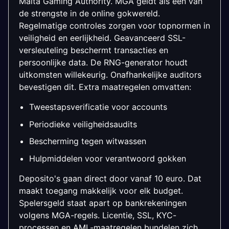
Malta Gaming Authority. MGA geldt als een van
de strengste in de online gokwereld.
Regelmatige controles zorgen voor topnormen in
veiligheid en eerlijkheid. Geavanceerd SSL-
versleuteling beschermt transacties en
persoonlijke data. De RNG-generator houdt
uitkomsten willekeurig. Onafhankelijke auditors
bevestigen dit. Extra maatregelen omvatten:
Tweestapsverificatie voor accounts
Periodieke veiligheidsaudits
Bescherming tegen witwassen
Hulpmiddelen voor verantwoord gokken
Deposito's gaan direct door vanaf 10 euro. Dat
maakt toegang makkelijk voor elk budget.
Spelersgeld staat apart op bankrekeningen
volgens MGA-regels. Licentie, SSL, KYC-
processen en AML-maatregelen bundelen zich