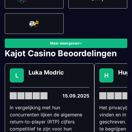
Meer weergeven
Kajot Casino Beoordelingen
Luka Modric
Hugo
L
H
15.09.2025
In vergelijking met hun
Het privacybel
concurrenten lijken de algemene
vinden en in du
return-to-player (RTP) cijfers
geschreven. He
competitief te zijn voor hun
te begrijpen 