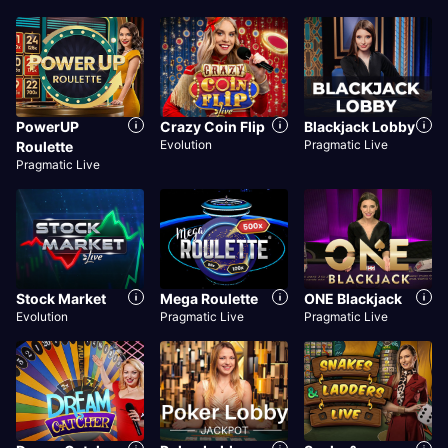
PowerUP
Crazy Coin Flip
Blackjack Lobby
Evolution
Pragmatic Live
Roulette
Pragmatic Live
Stock Market
Mega Roulette
ONE Blackjack
Evolution
Pragmatic Live
Pragmatic Live