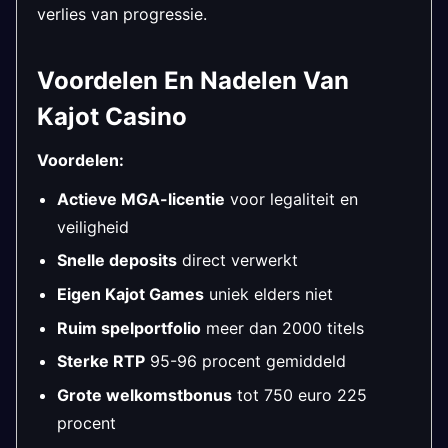
verlies van progressie.
Voordelen En Nadelen Van
Kajot Casino
Voordelen:
Actieve MGA-licentie
voor legaliteit en
veiligheid
Snelle deposits
direct verwerkt
Eigen Kajot Games
uniek elders niet
Ruim spelportfolio
meer dan 2000 titels
Sterke RTP
95-96 procent gemiddeld
Grote welkomstbonus
tot 750 euro 225
procent