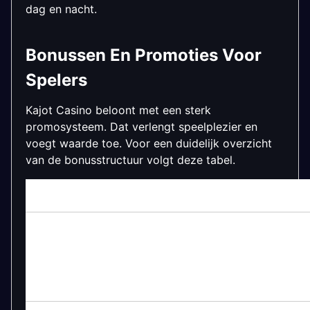
dag en nacht.
Bonussen En Promoties Voor
Spelers
Kajot Casino beloont met een sterk
promosysteem. Dat verlengt speelplezier en
voegt waarde toe. Voor een duidelijk overzicht
van de bonusstructuur volgt deze tabel.
Bonus Type
Beschrijving
Voorwaard
Welkomstbonus
Tot 225% tot
Duidelijke
750 euro
rollover in
over eerste
regels
deposits