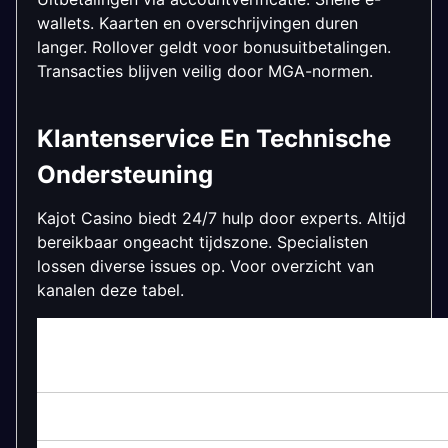
wallets. Kaarten en overschrijvingen duren
langer. Rollover geldt voor bonusuitbetalingen.
Transacties blijven veilig door MGA-normen.
Klantenservice En Technische
Ondersteuning
Kajot Casino biedt 24/7 hulp door experts. Altijd
bereikbaar ongeacht tijdszone. Specialisten
lossen diverse issues op. Voor overzicht van
kanalen deze tabel.
Kanaal
Beschikbaarheid
Typische
Reactietijd
Live chat
24/7
Zeer kort